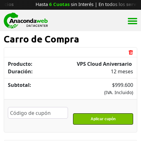
icios
Hasta
6 Cuotas
sin Interés | En todos los
servici
Carro de Compra
Ana
VPS Cloud Aniversario
Asistente disponible para ayudarte
Duración:
12
meses
$
999.600
(IVA. Incluido)
Aplicar cupón