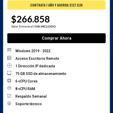
CONTRATA 1 AÑO Y AHORRA $127.626
$266.858
Valor Trimestral |
IVA INCLUIDO
Comprar Ahora
Windows 2019 - 2022
Acceso Escritorio Remoto
1 Dirección IP dedicada
75 GB SSD de almacenamiento
6 vCPU Cores
8 vCPU RAM
Respaldo Semanal
Soporte técnico