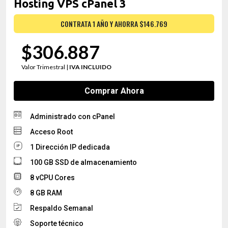
Hosting VPS cPanel 3
CONTRATA 1 AÑO Y AHORRA $146.769
$306.887
Valor Trimestral |
IVA INCLUIDO
Comprar Ahora
Administrado con cPanel
Acceso Root
1 Dirección IP dedicada
100 GB SSD de almacenamiento
8 vCPU Cores
8 GB RAM
Respaldo Semanal
Soporte técnico