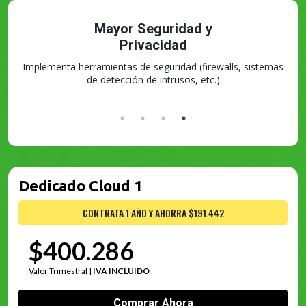
DEDICADO CLOUD
Para más poder
ls, sistemas
y control
Dedicado Cloud 1
CONTRATA 1 AÑO Y AHORRA $191.442
$400.286
Valor Trimestral |
IVA INCLUIDO
Comprar Ahora