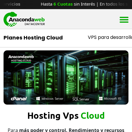
En todos los
servicios
Hasta
6 Cuotas
sin Interés | En 
Planes Hosting Cloud
VPS para desarrol
Hosting Vps
Cloud
Para
más poder y control. Rendimiento y recursos