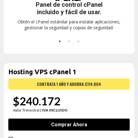
Instalación de WordPress
con un clic.
aciones,
Instala Wordpress con un solo clic,
gratis, sin más
dad.
obstáculos técnicos.
Hosting VPS cPanel 1
CONTRATA 1 AÑO Y AHORRA $114.864
$240.172
Valor Trimestral |
IVA INCLUIDO
Comprar Ahora