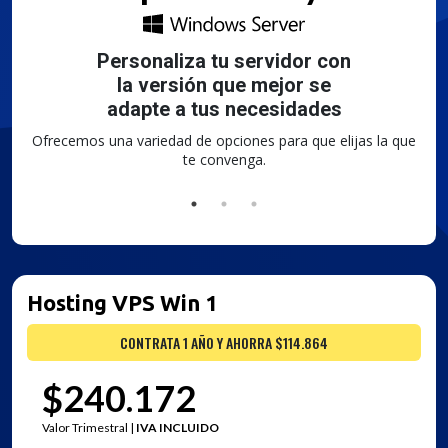
n
Seguridad Avanzada y
Firewall Antivirus incluido.
Servicios de CDN y seguridad para
aplicaciones web,
protección contra
ataques digitales de todo tipo.
lijas la que
Hosting VPS Win 1
CONTRATA 1 AÑO Y AHORRA $114.864
$240.172
Valor Trimestral |
IVA INCLUIDO