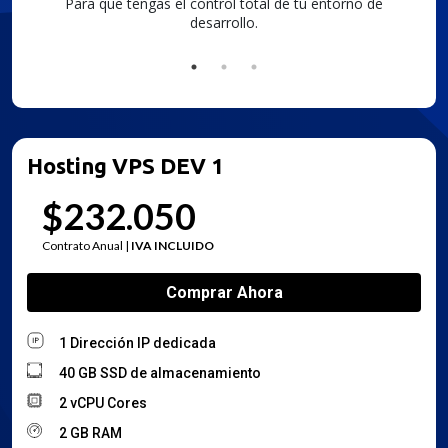
o de
De forma remota, instalando y
configurando a tu gusto.
Hosting VPS DEV 1
$232.050
Contrato Anual |
IVA INCLUIDO
Ana
Asistente disponible para ayudarte
1 Dirección IP dedicada
40 GB SSD de almacenamiento
2 vCPU Cores
2 GB RAM