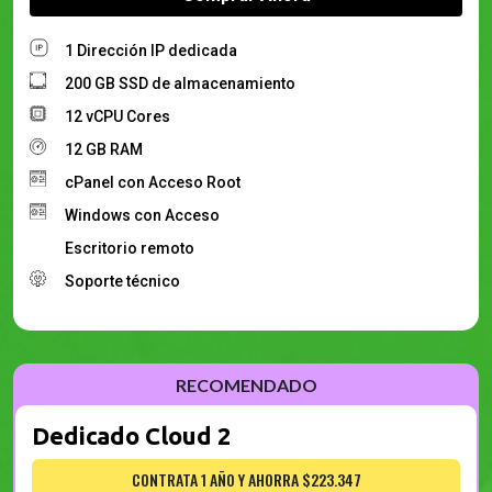
1 Dirección IP dedicada
200 GB SSD de almacenamiento
12 vCPU Cores
12 GB RAM
cPanel con Acceso Root
Windows con Acceso
Escritorio remoto
Soporte técnico
Dedicado Cloud 2
CONTRATA 1 AÑO Y AHORRA $223.347