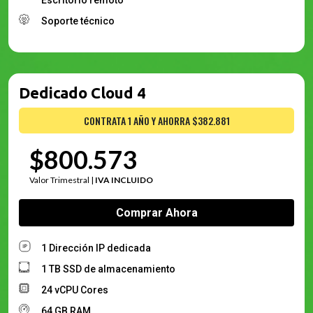
Escritorio remoto
Soporte técnico
Dedicado Cloud 4
CONTRATA 1 AÑO Y AHORRA $382.881
$800.573
Valor Trimestral |
IVA INCLUIDO
Comprar Ahora
1 Dirección IP dedicada
1 TB SSD de almacenamiento
24 vCPU Cores
64 GB RAM